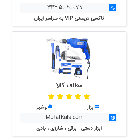
0919 60 50 343
تاکسی دربستی VIP به سراسر ایران
مطاف کالا
ابزار
بوشهر
MotafKala.com
ابزار دستی ، برقی ، شارژی ، بادی