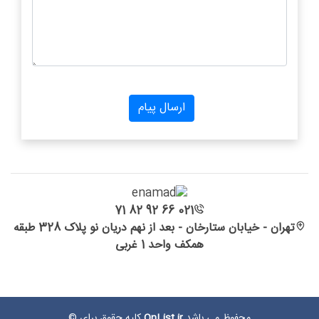
021 66 92 82 71
تهران - خیابان ستارخان - بعد از نهم دریان نو پلاک 328 طبقه
همکف واحد 1 غربی
محفوظ می باشد
OnList.ir
کلیه حقوق برای ©