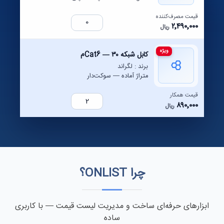
قیمت مصرف‌کننده
۲٬۴۹۰٬۰۰۰
ریال
ویژه
کابل شبکه Cat6 — ۳۰م
برند : لگراند
متراژ آماده — سوکت‌دار
قیمت همکار
۸۹۰٬۰۰۰
ریال
چرا ONLIST؟
ابزارهای حرفه‌ای ساخت و مدیریت لیست قیمت — با کاربری
ساده