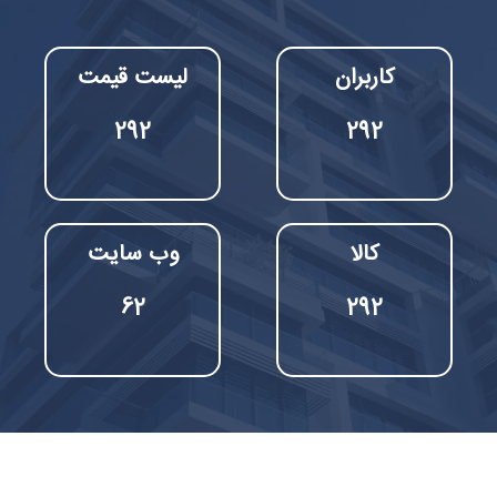
کاربران
لیست قیمت
413
415
کالا
وب سایت
62
413