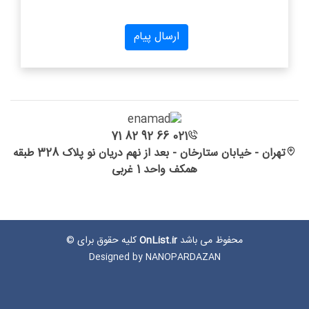
021 66 92 82 71
تهران - خیابان ستارخان - بعد از نهم دریان نو پلاک 328 طبقه
همکف واحد 1 غربی
محفوظ می باشد
OnList.ir
کلیه حقوق برای ©
Designed by
NANOPARDAZAN