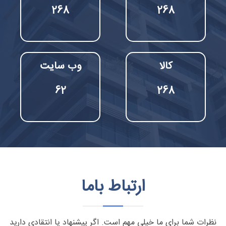
322
322
کالا
وب سایت
62
322
ارتباط باما
نظرات شما برای ما خیلی مهم است. اگر پیشنهاد یا انتقادی دارید