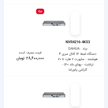
ویژه
NV
قیمت مصرف کننده
دستگاه ضبط 16 کانال سری 4
28,600,000 تومان
هوشمند - ساپورت 2 هارد تا 20
ترابایت - پهنای باند 160 -
ا