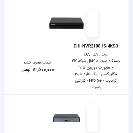
DHI-N
دستگاه ضبط 8 کانال شبکه 4K
قیمت مصرف کننده
- ساپورت دوربین تا 12
13,500,000 تومان
مگاپیکسل - یک هارد تا 20
ت - +H265 - گارانتی