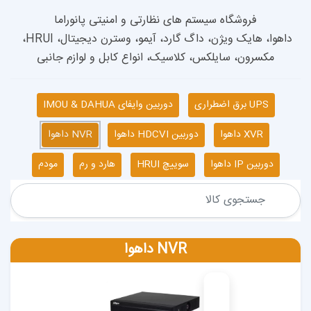
داهوا، هایک ویژن، داگ گارد، آیمو، وسترن دیجیتال، HRUI، 
 کلاسیک، انواع کابل و لوازم جانبی
دوربین وایفای IMOU & DAHUA
دوربین HDCVI داهوا
NVR داهوا
سوییچ HRUI
هارد و رم
مودم
NVR داهوا