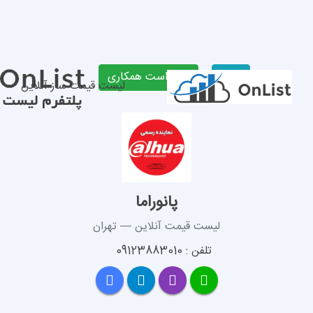
لیست قیمت ساز آنلاین
پانوراما
 قیمت آنلاین — تهران
 09123883010