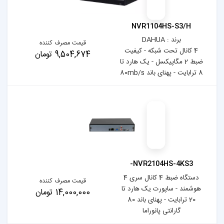
NVR
قیمت مصرف کننده
- کیفیت
9,504,674 تومان
یک هارد تا
-NV
دستگاه ضبط 4 کانال سری 4
قیمت مصرف کننده
هارد تا
14,000,000 تومان
20 ترابایت - پهنای باند 80
ا