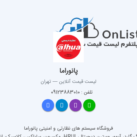
پانوراما
لیست قیمت آنلاین — تهران
تلفن : 09123883010
تال، HRUI، مکسرون، سایلکس، کلاسیک، انواع کابل و لوازم جانبی