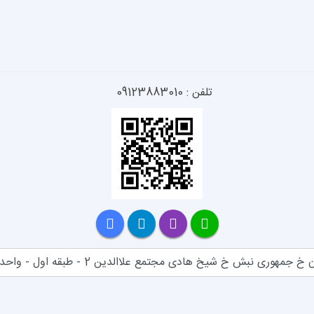
تلفن : 09123883010
خ جمهوری نبش خ شیخ هادی مجتمع علاالدین 2 - طبقه اول - واحد 114