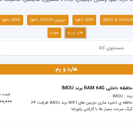
XVR داهوا
دوربین HDCVI داهوا
NVR داهوا
هارد و رم
مودم
هارد و رم
حافظه داخلی RAM 64G برند IMOU
قیمت م
برند : IMOU
4,000,000 
حافظه ی ذخیره سازی دوربین های WIFI برند IMOU ظرفیت 64
گیگ سرعت بسیار بالا با گارانتی پانوراما