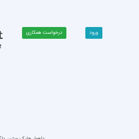
ورود
داهوا، هایک ویژن، داگ گارد، آیمو، وسترن دیجی