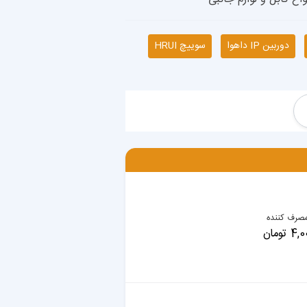
دوربین IP داهوا
سوییچ HRUI
صرف کننده
تومان