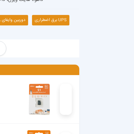
UPS برق اضطراری
دوربین وایفای IMOU & DAHUA