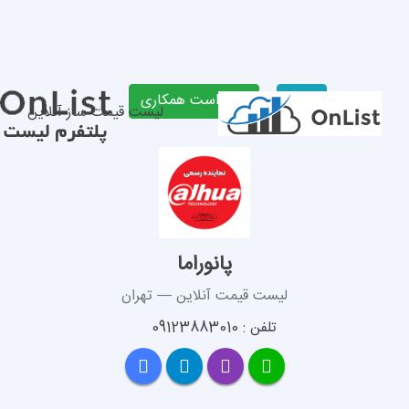
لیست قیمت ساز آنلاین
پانوراما
 قیمت آنلاین — تهران
 09123883010