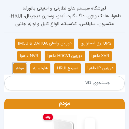
داهوا، هایک ویژن، داگ گارد، آیمو، وسترن دیجیتال، HRUI، 
 کلاسیک، انواع کابل و لوازم جانبی
دوربین وایفای IMOU & DAHUA
دوربین HDCVI داهوا
NVR داهوا
سوییچ HRUI
هارد و رم
مودم
مودم
ویژه