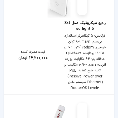
رادیو میکروتیک مدل Sxt
تز استاندارد
بی‌سیم: 802.11a/n توان
25dB آنتن: داخلی
قیمت مصرف کننده
دازنده: QCA9531
14,500,000 تومان
 مگابایت پورت
: 1 عدد 10/100 مگابیت بر
ثانیه منبع تغذیه: PoE
(Pas
ستم عامل:
Ro