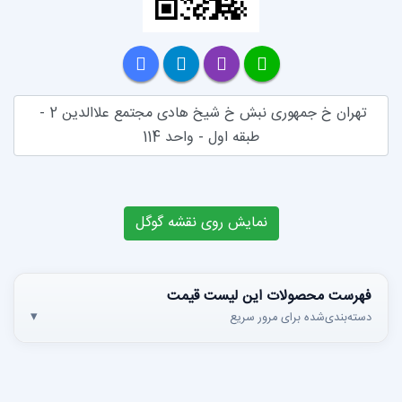
تهران خ جمهوری نبش خ شیخ هادی مجتمع علاالدین 2 - 
طبقه اول - واحد 114
مایش روی نقشه گوگل
ین لیست قیمت
 سریع