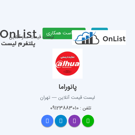
لیست قیمت ساز آنلاین
پانوراما
 قیمت آنلاین — تهران
 09123883010