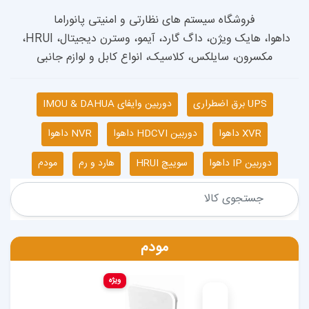
داهوا، هایک ویژن، داگ گارد، آیمو، وسترن دیجیتال، HRUI، 
 کلاسیک، انواع کابل و لوازم جانبی
دوربین وایفای IMOU & DAHUA
دوربین HDCVI داهوا
NVR داهوا
سوییچ HRUI
هارد و رم
مودم
مودم
ویژه