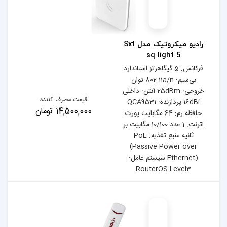
رادیو میکروتیک مدل Sxt
تز استاندارد
بی‌سیم: 802.11a/n توان
25dB آنتن: داخلی
قیمت مصرف کننده
دازنده: QCA9531
14,500,000 تومان
 مگابایت پورت
: 1 عدد 10/100 مگابیت بر
ثانیه منبع تغذیه: PoE
(Pas
ستم عامل:
Ro