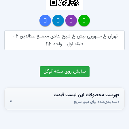
تهران خ جمهوری نبش خ شیخ هادی مجتمع علاالدین 2 - 
طبقه اول - واحد 114
مایش روی نقشه گوگل
ین لیست قیمت
 سریع