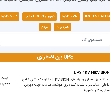
XVR داهوا
دوربین HDCVI داهوا
NVR داهوا
هارد و رم
مودم
UPS برق اضطراری
UPS 1KV HIKVISION
قیمت م
دستگاه برق اضطراری برند HIKVISION 1KV دارای یک باتری 9 آمپر
10,000,000
داخلی استابلایزر یا تثبیت کننده برق هوشمند مناسب جهت دوربین
مدار بسته یا کامپیوتر