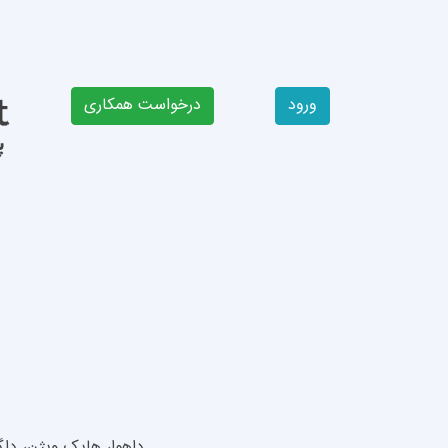
ورود
داهوا، هایک ویژن، داگ گارد، آیمو، وسترن دیجی