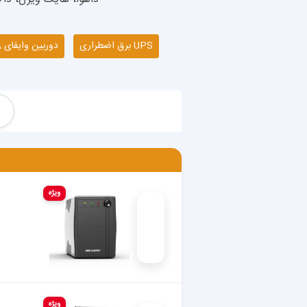
UPS برق اضطراری
دوربین وایفای IMOU & DAHUA
ویژه
ویژه