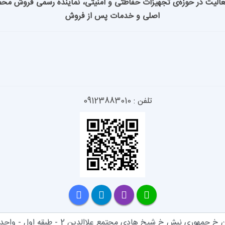
انوراما با بیش از 15 سال فعالیت در حوزه‌ی تجهیزات حفاظتی و امنیتی، نماینده رسمی ف
اصلی و خدمات پس از فروش
تلفن : 09123883010
خ جمهوری نبش خ شیخ هادی مجتمع علاالدین 2 - طبقه اول - واحد 114