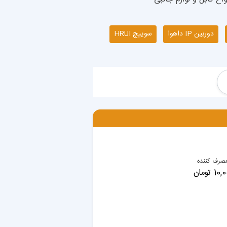
دوربین IP داهوا
سوییچ HRUI
صرف کننده
 تومان