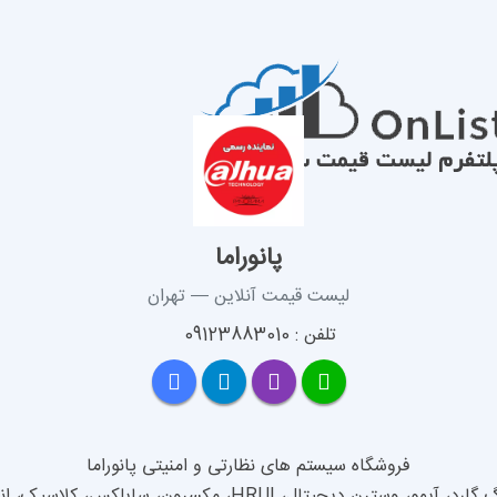
پانوراما
لیست قیمت آنلاین — تهران
تلفن : 09123883010
تال، HRUI، مکسرون، سایلکس، کلاسیک، انواع کابل و لوازم جانبی