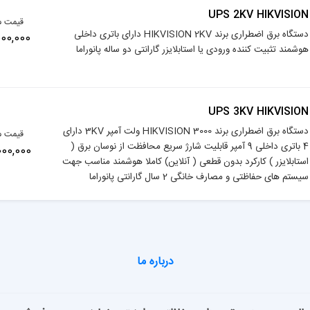
UPS 2KV HIKVISION
قیمت م
دستگاه برق اضطراری برند HIKVISION 2KV دارای باتری داخلی
27,000,000
هوشمند تثبیت کننده ورودی یا استابلایزر گارانتی دو ساله پانوراما
UPS 3KV HIKVISION
دستگاه برق اضطراری برند HIKVISION 3000 ولت آمپر 3KV دارای
قیمت م
4 باتری داخلی 9 آمپر قابلیت شارژ سریع محافظت از نوسان برق (
45,000,000
استابلایزر ) کارکرد بدون قطعی ( آنلاین) کاملا هوشمند مناسب جهت
سیستم های حفاظتی و مصارف خانگی 2 سال گارانتی پانوراما
درباره ما