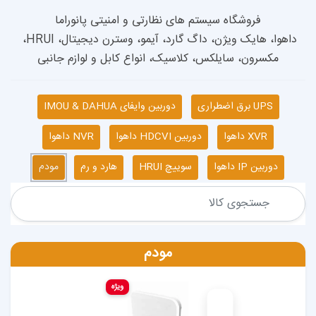
داهوا، هایک ویژن، داگ گارد، آیمو، وسترن دیجیتال، HRUI، 
 کلاسیک، انواع کابل و لوازم جانبی
دوربین وایفای IMOU & DAHUA
دوربین HDCVI داهوا
NVR داهوا
سوییچ HRUI
هارد و رم
مودم
مودم
ویژه