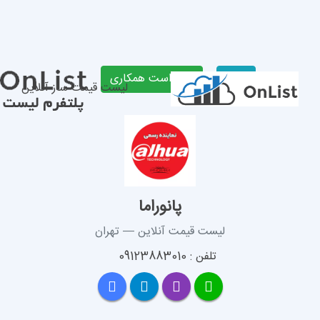
لیست قیمت ساز آنلاین
پانوراما
 قیمت آنلاین — تهران
 09123883010