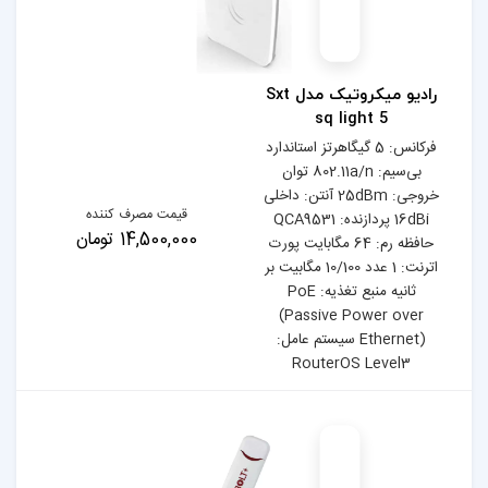
رادیو میکروتیک مدل Sxt
تز استاندارد
بی‌سیم: 802.11a/n توان
25dB آنتن: داخلی
قیمت مصرف کننده
دازنده: QCA9531
14,500,000 تومان
 مگابایت پورت
: 1 عدد 10/100 مگابیت بر
ثانیه منبع تغذیه: PoE
(Pas
ستم عامل:
Ro