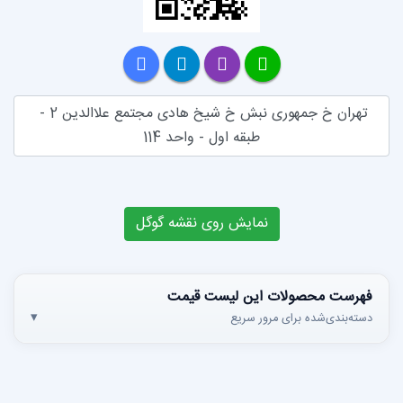
تهران خ جمهوری نبش خ شیخ هادی مجتمع علاالدین 2 - 
طبقه اول - واحد 114
مایش روی نقشه گوگل
ین لیست قیمت
 سریع