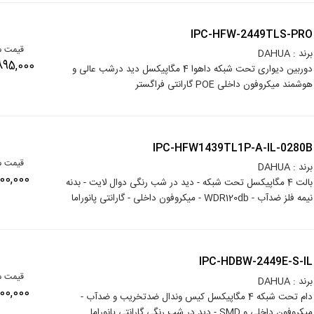
IPC-HFW-2449TLS-PRO
قیمت م
برند : DAHUA
154,895,000
دوربین دیواری تحت شبکه داهوا 4 مگاپیکسل دید درشب عالی و
هوشمند میکروفون داخلی POE گارانتی فراگستر
IPC-HFW1439TL1P-A-IL-0280B
قیمت م
برند : DAHUA
10,500,000
بالت 4 مگاپیکسل تحت شبکه - دید در شب رنگی دوال لایت - بدنه
نیمه فلز ضدآب - WDR120db - میکروفون داخلی - گارانتی پانوراما
IPC-HDBW-2449E-S-IL
قیمت م
برند : DAHUA
16,000,000
دام تحت شبکه 4 مگاپیکسل کیس وندال ضدتخریب و ضدآب -
میکروفون داخلی و SMD - دید در شب رنگی گارانتی پانوراما