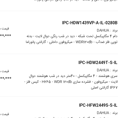
IPC-HDW1439VP-A-IL-0280B
قیمت م
برند : DAHUA
12,000,000
دام 4 مگاپیکسل تحت شبکه - دید در شب رنگی دوال لایت - بدنه
توپی فلز ضدآب - WDR120db - میکروفون داخلی - گارانتی پانوراما
IPC-HDW2449T-S-IL
برند : DAHUA
قیمت م
سری هوشمند - 4 مگاپیکسل - 40متر دید در شب هوشمند دوال
18,500,000
لایت - میکروفون - فشرده سازی H265 - WDR 120db - کیس فلز -
IP67 گارانتی اصلی
IPC-HFW2449S-S-IL
برند : DAHUA
قیمت م