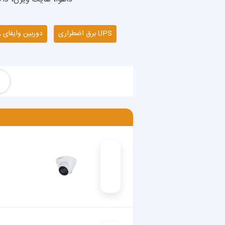
UPS برق اضطراری
دوربین وایفای IMOU & DAHUA