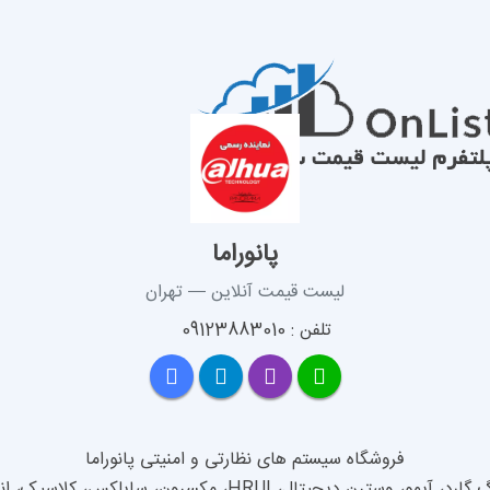
پانوراما
لیست قیمت آنلاین — تهران
تلفن : 09123883010
تال، HRUI، مکسرون، سایلکس، کلاسیک، انواع کابل و لوازم جانبی