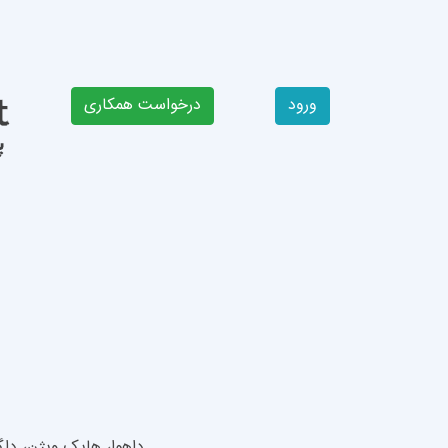
ورود
داهوا، هایک ویژن، داگ گارد، آیمو، وسترن دیجی