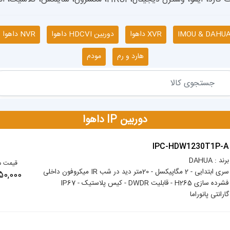
XVR داهوا
دوربین HDCVI داهوا
NVR داهوا
هارد و رم
مودم
دوربین IP داهوا
IPC-HDW1230T1P-A
برند : DAHUA
قیمت م
سری ابتدایی - 2 مگاپیکسل - 20متر دید در شب IR میکروفون داخلی
5,850,000 
فشرده سازی H265 - قابلیت DWDR - کیس پلاستیک - IP67
گارانتی پانوراما