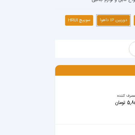
دوربین IP داهوا
سوییچ HRUI
صرف کننده
تومان