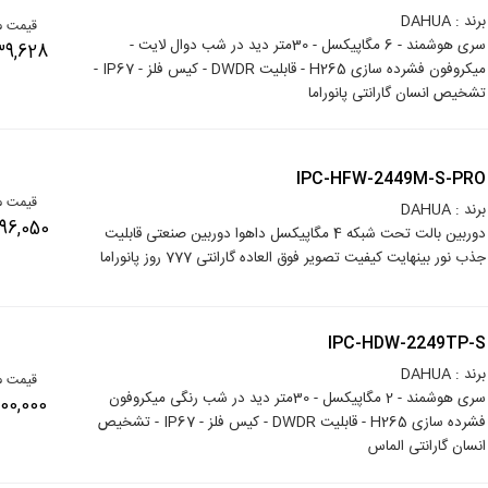
برند : DAHUA
قیمت م
سری هوشمند - 6 مگاپیکسل - 30متر دید در شب دوال لایت -
11,639,628
میکروفون فشرده سازی H265 - قابلیت DWDR - کیس فلز - IP67 -
تشخیص انسان گارانتی پانوراما
IPC-HFW-2449M-S-PRO
قیمت م
برند : DAHUA
18,796,050
دوربین بالت تحت شبکه 4 مگاپیکسل داهوا دوربین صنعتی قابلیت
جذب نور بینهایت کیفیت تصویر فوق العاده گارانتی 777 روز پانوراما
IPC-HDW-2249TP-S
برند : DAHUA
قیمت م
سری هوشمند - 2 مگاپیکسل - 30متر دید در شب رنگی میکروفون
14,500,000
فشرده سازی H265 - قابلیت DWDR - کیس فلز - IP67 - تشخیص
انسان گارانتی الماس