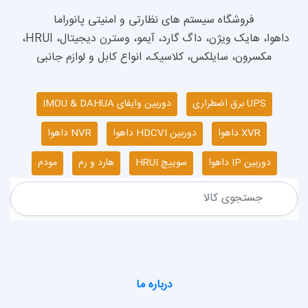
داهوا، هایک ویژن، داگ گارد، آیمو، وسترن دیجیتال، HRUI، 
 کلاسیک، انواع کابل و لوازم جانبی
دوربین وایفای IMOU & DAHUA
دوربین HDCVI داهوا
NVR داهوا
سوییچ HRUI
هارد و رم
مودم
درباره ما