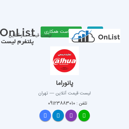
لیست قیمت ساز آنلاین
پانوراما
 قیمت آنلاین — تهران
 09123883010