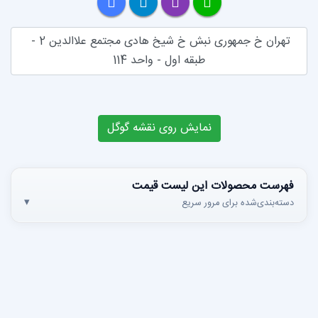
تهران خ جمهوری نبش خ شیخ هادی مجتمع علاالدین 2 - 
طبقه اول - واحد 114
مایش روی نقشه گوگل
ین لیست قیمت
 سریع